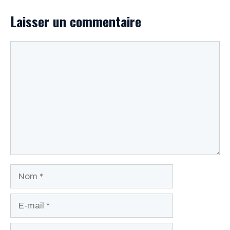
Laisser un commentaire
Commentaire
Nom
E-
mail
Site