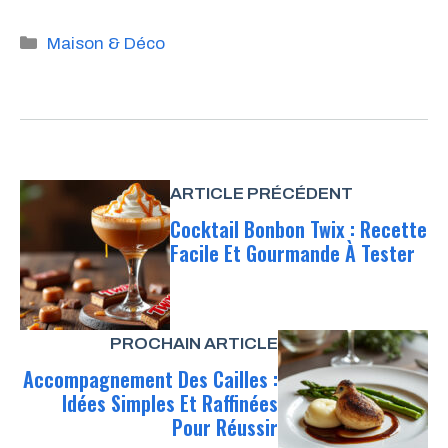
Catégories
Maison & Déco
ARTICLE PRÉCÉDENT
Cocktail Bonbon Twix : Recette
Facile Et Gourmande À Tester
PROCHAIN ARTICLE
Accompagnement Des Cailles :
Idées Simples Et Raffinées
Pour Réussir